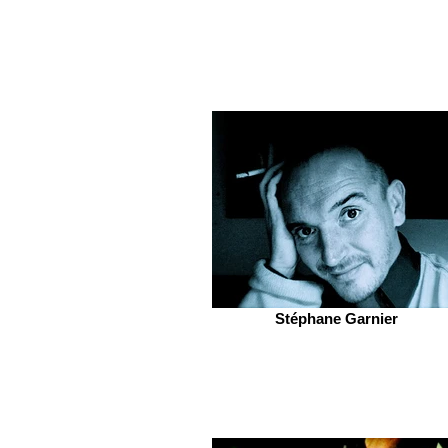
Stéphane Garnier