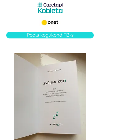
Poola kogukond FB-s