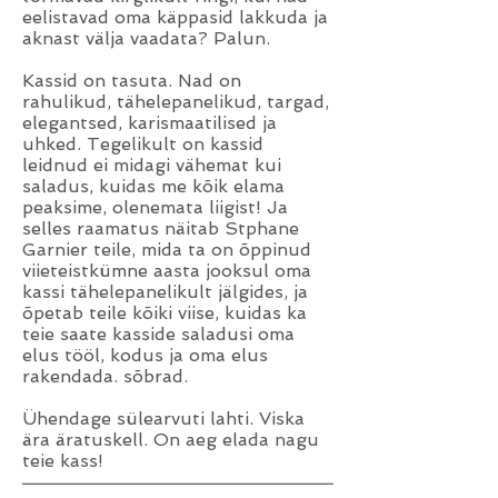
eelistavad oma käppasid lakkuda ja
aknast välja vaadata? Palun.
Kassid on tasuta. Nad on
rahulikud, tähelepanelikud, targad,
elegantsed, karismaatilised ja
uhked. Tegelikult on kassid
leidnud ei midagi vähemat kui
saladus, kuidas me kõik elama
peaksime, olenemata liigist! Ja
selles raamatus näitab Stphane
Garnier teile, mida ta on õppinud
viieteistkümne aasta jooksul oma
kassi tähelepanelikult jälgides, ja
õpetab teile kõiki viise, kuidas ka
teie saate kasside saladusi oma
elus tööl, kodus ja oma elus
rakendada. sõbrad.
Ühendage sülearvuti lahti. Viska
ära äratuskell. On aeg elada nagu
teie kass!