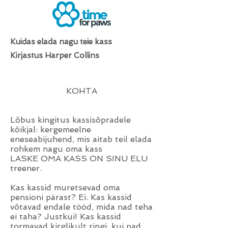
Kuidas elada nagu teie kass
Kirjastus Harper Collins
KOHTA
Lõbus kingitus kassisõpradele
kõikjal: kergemeelne
eneseabijuhend, mis aitab teil elada
rohkem nagu oma kass
LASKE OMA KASS ON SINU ELU
treener.
Kas kassid muretsevad oma
pensioni pärast? Ei. Kas kassid
võtavad endale tööd, mida nad teha
ei taha? Justkui! Kas kassid
tormavad kirglikult ringi, kui nad