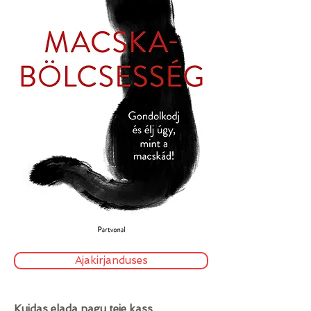
Ajakirjanduses
Kuidas elada nagu teie kass