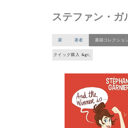
ステファン・ガ
家
著者
書籍コレクショ
クイック購入 &gt;