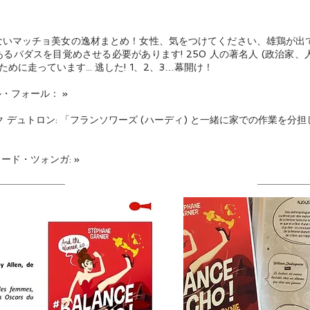
ないマッチョ美女の逸材まとめ！女性、気をつけてください、雄鶏が出
るバダスを目覚めさせる必要があります! 250 人の著名人 (政治家
めに走っています... 逃した! 1、2、3…幕開け！
・フォール： »
 デュトロン: 「フランソワーズ (ハーディ) と一緒に家での作業を分
ド・ツォンガ: »