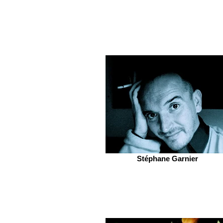
Stéphane Garnier