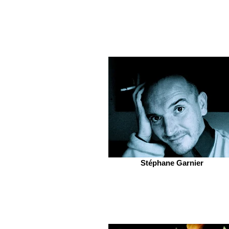
Stéphane Garnier