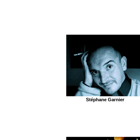
Stéphane Garnier