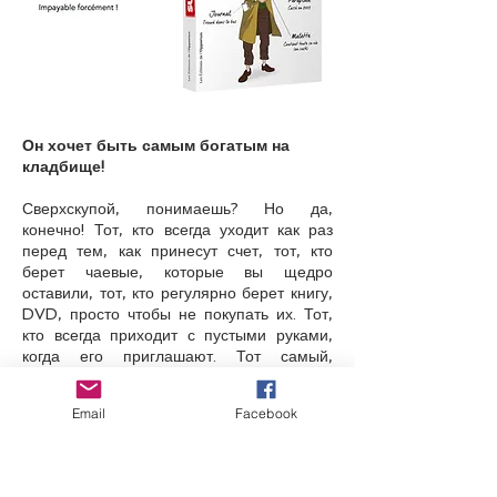
Он хочет быть самым богатым на
кладбище!
Сверхскупой, понимаешь? Но да,
конечно! Тот, кто всегда уходит как раз
перед тем, как принесут счет, тот, кто
берет чаевые, которые вы щедро
оставили, тот, кто регулярно берет книгу,
DVD, просто чтобы не покупать их. Тот,
кто всегда приходит с пустыми руками,
когда его приглашают. Тот самый,
который никогда не возвращает
приглашения... к тому же никто точно не
Email
Facebook
знает, где он живет!
У сверхскупого только одна цель, умереть
самым богатым на кладбище! День за