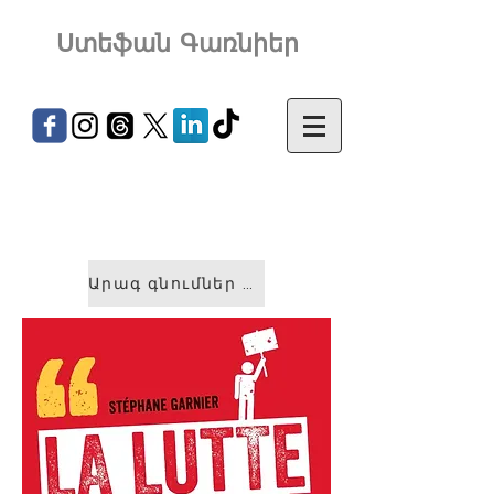
Ստեֆան Գառնիեր
Արագ գնումներ &gt;