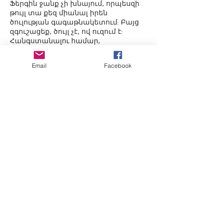
Ֆերգին ջանք չի խնայում, որպեսզի
թույլ տա քեզ միանալ իրեն
ծուլության գագաթնակետում: Բայց
զգուշացեք, ծույլ չէ, ով ուզում է:
Հանգստանալու համար,
այնուամենայնիվ, պետք է մի քիչ
մարզվես:
Email
Facebook
Գրասենյակում, ընտանիքի հետ,
ընկերների հետ ծույլը (իսկականը)
հրաժեշտ է տալիս պատվերներին,
սահմանափակումներին,
ժամանակացույցին, անշնորհակալ
գործերին... մի խոսքով, գրեթե ամեն
ինչին: Եթե կարող եք հետևել Ֆերգիի
բոլոր խորհուրդներին, ապա
«Անբանների սրահը» սպասում է ձեզ։