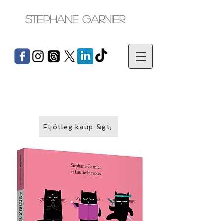
Stephane Garnier
Fljótleg kaup &gt;