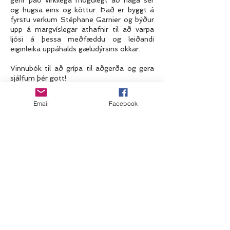
gerir það virkilega mögulegt að haga sér
og hugsa eins og köttur. Það er byggt á
fyrstu verkum Stéphane Garnier og býður
upp á margvíslegar athafnir til að varpa
ljósi á þessa meðfæddu og leiðandi
eiginleika uppáhalds gæludýrsins okkar.
Vinnubók til að grípa til aðgerða og gera
sjálfum þér gott!
Email
Facebook