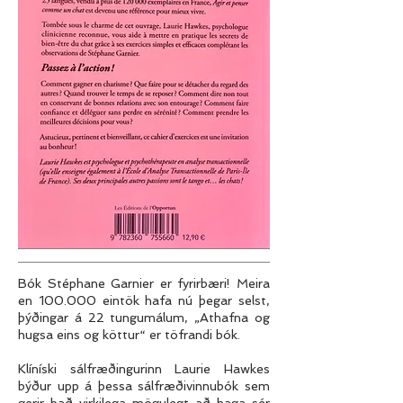
Bók Stéphane Garnier er fyrirbæri! Meira
en 100.000 eintök hafa nú þegar selst,
þýðingar á 22 tungumálum, „Athafna og
hugsa eins og köttur“ er töfrandi bók.
Klíníski sálfræðingurinn Laurie Hawkes
býður upp á þessa sálfræðivinnubók sem