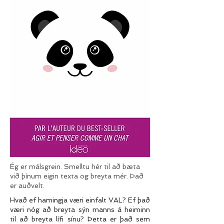
Ég er málsgrein. Smelltu hér til að bæta
við þínum eigin texta og breyta mér. Það
er auðvelt.
Hvað ef hamingja væri einfalt VAL? Ef það
væri nóg að breyta sýn manns á heiminn
til að breyta lífi sínu? Þetta er það sem