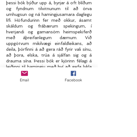
þessi bók býður upp á, byrjar á oft blíðum
og fyndnum tilvitnunum til að örva
umhugsun og ná hamingjusamara daglegu
lífi. Höfundurinn fer með okkur, ásamt
skáldum og frábærum spekingum, í
hvetjandi og gamansöm heimspekiferð
með áþreifanlegum dæmum. Við
uppgötvum mikilvægi einfaldleikans, að
deila, þörfinni á að gera ráð fyrir vali sínu,
að þora, elska, trúa á sjálfan sig og á
drauma sína. Þessi bók er kjörinn félagi á
leiðinni til hamingju með því að gefa lykla
til að læra hvernig á að vera
hamingjusamari. Og einfaldlega lifa betur.
Email
Facebook