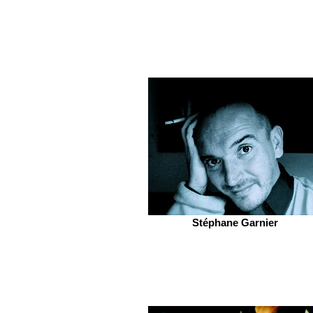
Stéphane Garnier