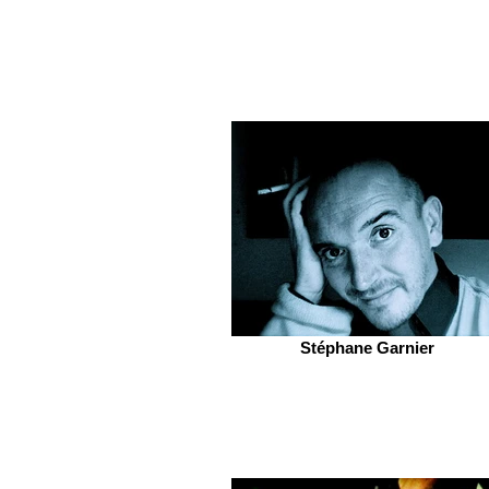
Stéphane Garnier