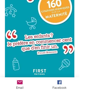
Uppgötvaðu orð full af visku, húmor og
tortryggni hundrað persónuleika um börn!
Email
Facebook
„Í hvert skipti sem ég vil eignast barn
ættleiði ég gæludýr!“ - Alyssa Milano
"Móðurhlutverkið er eins og Albanía. Þú