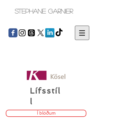
Stephane Garnier
Lífsstíl
l
Í blöðum