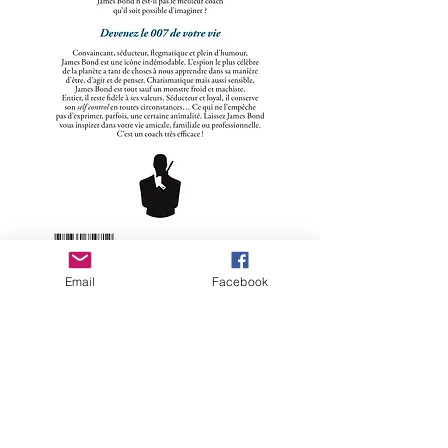
Email
Facebook
Моят треньор е Бонд, Джеймс Бонд!
Какви са тайните на Джеймс Бонд, които
му позволяват да бъде толкова
магнетичен, толкова вечен, толкова
сладък, толкова убедителен? Кой не си е
мечтал един ден да се озове на мястото
на Джеймс Бонд? Най-известният