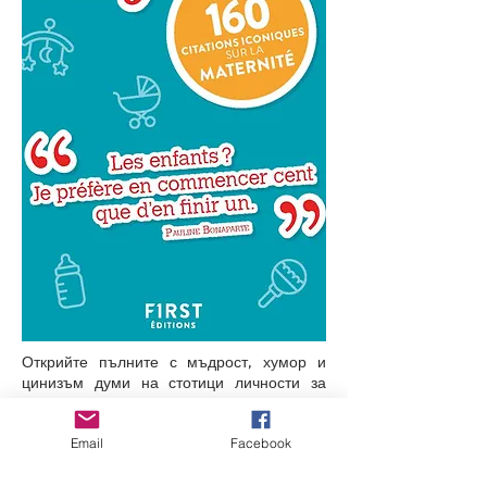
Открийте пълните с мъдрост, хумор и
цинизъм думи на стотици личности за
децата!
Email
Facebook
„Всеки път, когато искам да имам дете,
осиновявам домашен любимец!“ – Алиса
Милано