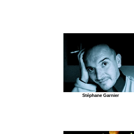
Stéphane Garnier