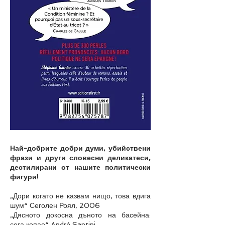
Най-добрите добри думи, убийствени
фрази и други словесни деликатеси,
дестилирани от нашите политически
фигури!
„Дори когато не казвам нищо, това вдига
шум“ Сеголен Роял, 2006
„Дясното докосна дъното на басейна:
сега копае“ André Santini