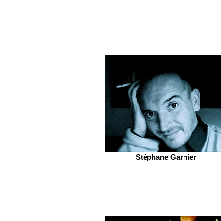
Stéphane Garnier