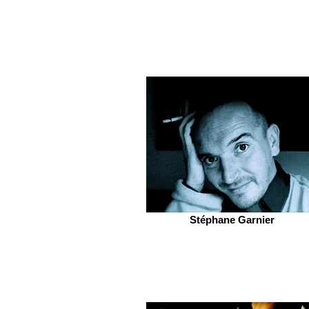
Stéphane Garnier