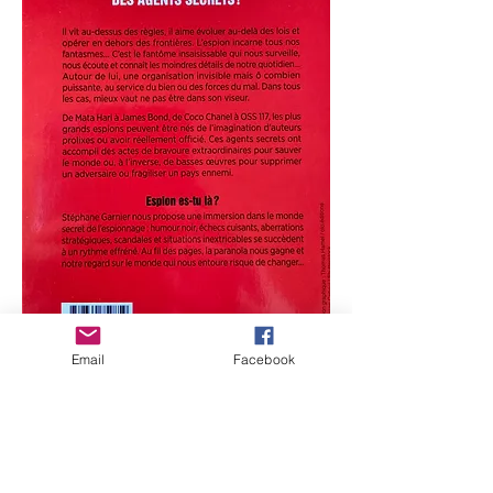
Email
Facebook
Потопете се в тайния свят на шпионите...
- невероятни анекдоти за най-великите
шпиони
- Джаджи, техники, истории...