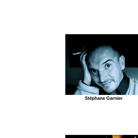
Stéphane Garnier