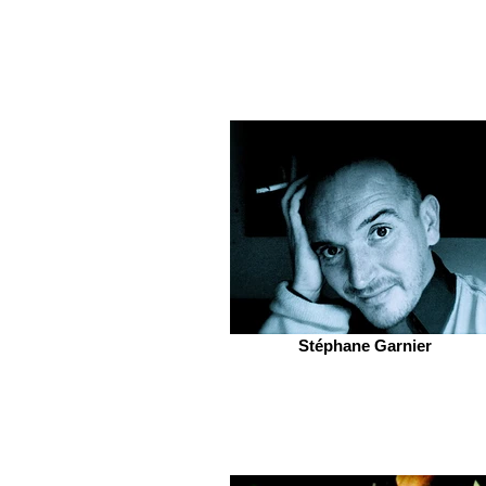
Stéphane Garnier