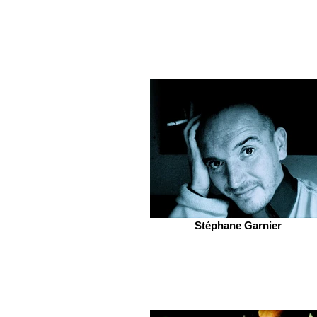
Stéphane Garnier