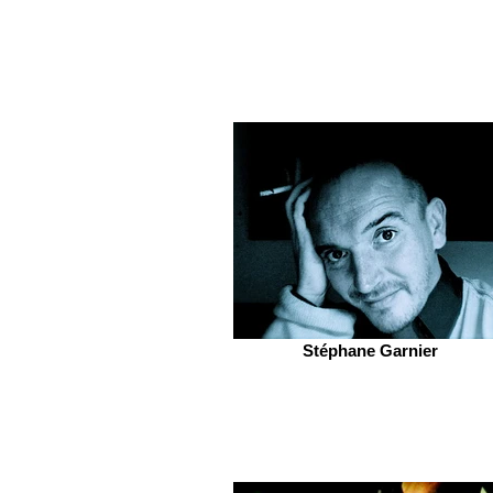
Stéphane Garnier