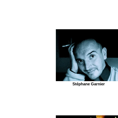
Stéphane Garnier