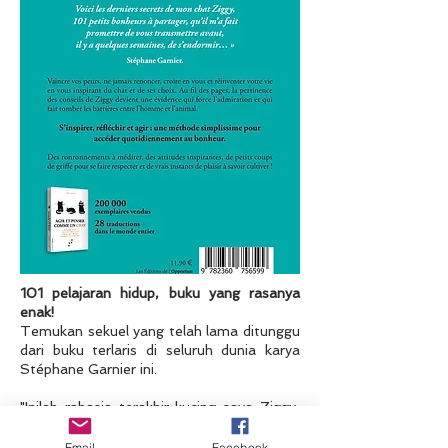
101 pelajaran hidup, buku yang rasanya
enak!
Temukan sekuel yang telah lama ditunggu
dari buku terlaris di seluruh dunia karya
Stéphane Garnier ini.
"Inilah rahasia terakhir kucing saya Ziggy,
101 kesenangan kecil untuk dibagikan,
yang dia buat saya berjanji untuk
Email
Facebook