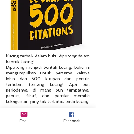
Kucing terbaik dalam buku dipotong dalam
bentuk kucing!
Dipotong menjadi bentuk kucing, buku ini
mengumpulkan untuk pertama kalinya
lebih dari 500 kutipan dari penulis
terhebat tentang kucing! Apa pun
periodenya, di mana pun tempatnya,
penulis, filsuf, dan pemikir memiliki
kekaguman yang tak terbatas pada kucing.
Mengagumi, memuji, filosofis, mengejek,
kaki tangan... 500 kutipan yang
Email
Facebook
dikumpulkan dan disajikan berdasarkan
tema oleh Stéphane Garnier akan