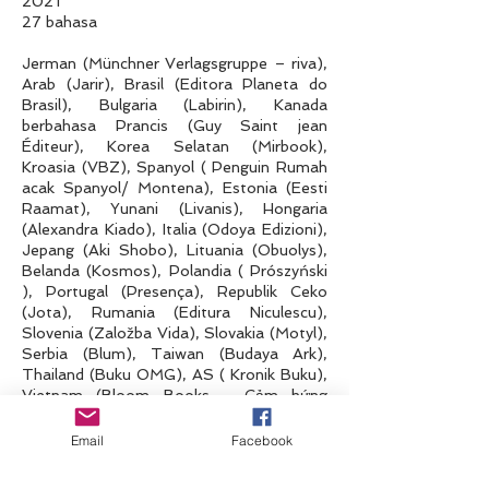
2021
27 bahasa
Jerman (Münchner Verlagsgruppe – riva),
Arab (Jarir), Brasil (Editora Planeta do
Brasil), Bulgaria (Labirin), Kanada
berbahasa Prancis (Guy Saint jean
Éditeur), Korea Selatan (Mirbook),
Kroasia (VBZ), Spanyol ( Penguin Rumah
acak Spanyol/ Montena), Estonia (Eesti
Raamat), Yunani (Livanis), Hongaria
(Alexandra Kiado), Italia (Odoya Edizioni),
Jepang (Aki Shobo), Lituania (Obuolys),
Belanda (Kosmos), Polandia ( Prószyński
), Portugal (Presença), Republik Ceko
(Jota), Rumania (Editura Niculescu),
Slovenia (Založba Vida), Slovakia (Motyl),
Serbia (Blum), Taiwan (Budaya Ark),
Thailand (Buku OMG), AS ( Kronik Buku),
Vietnam (Bloom Books - Cảm hứng
sống), Turki (Kitap)
Email
Facebook
• “Bertindak dan tumbuh seperti kucing” -