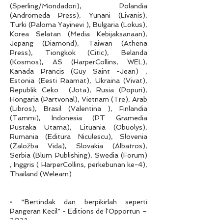
(Sperling/Mondadori), Polandia
(Andromeda Press), Yunani (Livanis),
Turki (Paloma Yayinevi ), Bulgaria (Lokus),
Korea Selatan (Media Kebijaksanaan),
Jepang (Diamond), Taiwan (Athena
Press), Tiongkok (Citic), Belanda
(Kosmos), AS (HarperCollins, WEL),
Kanada Prancis (Guy Saint -Jean) ,
Estonia (Eesti Raamat), Ukraina (Vivat),
Republik Ceko (Jota), Rusia (Popuri),
Hongaria (Partvonal), Vietnam (Tre), Arab
(Libros), Brasil (Valentina ), Finlandia
(Tammi), Indonesia (PT Gramedia
Pustaka Utama), Lituania (Obuolys),
Rumania (Editura Niculescu), Slovenia
(Založba Vida), Slovakia (Albatros),
Serbia (Blum Publishing), Swedia (Forum)
, Inggris ( HarperCollins, perkebunan ke-4),
Thailand (Welearn)
• “Bertindak dan berpikirlah seperti
Pangeran Kecil” - Editions de l'Opportun –