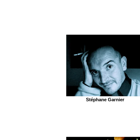
Stéphane Garnier