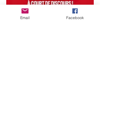
Email
Facebook
Ah, mutiara: selalu menyenangkan!
Terutama ketika mereka datang dari
pemimpin tertinggi kita!
“Akhir karirnya sekarang sudah berakhir”
Patrick Kanner
"Saya punya banyak ciuman, saya presiden
ciuman." François Hollande