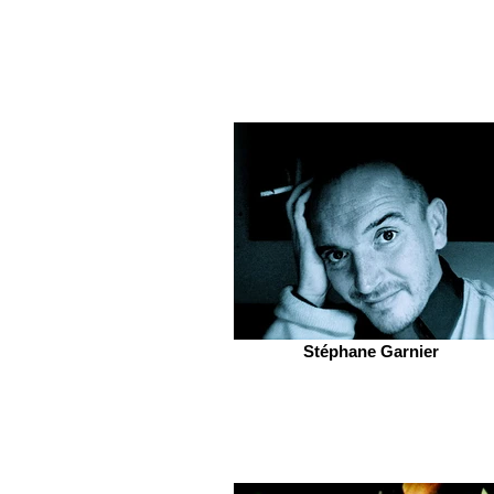
Stéphane Garnier