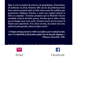
Email
Facebook
Semua orang bisa membuat kesalahan!
Baik dalam sains, geopolitik, penemuan,
kedokteran, ilmu komputer atau seni,
setiap abad telah menawarkan bagiannya
dari absurditas yang telah menyebar
seperti begitu banyak kebenaran, sebelum
menjadi dirinya sendiri, bahkan digantikan