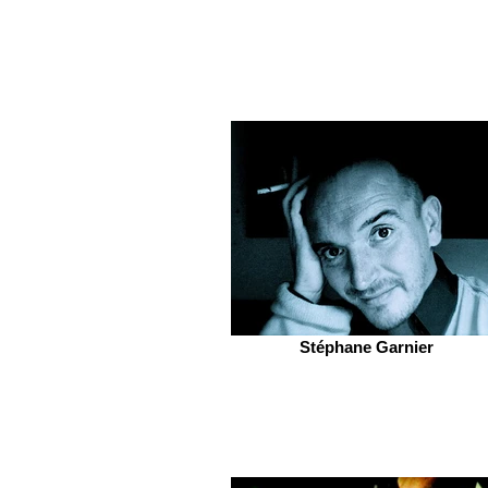
Stéphane Garnier