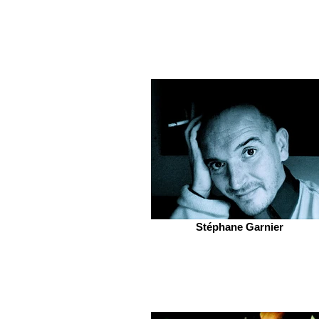
Stéphane Garnier