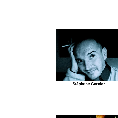
Stéphane Garnier