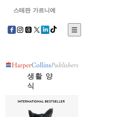
스테판 가르니에
생활 양
식