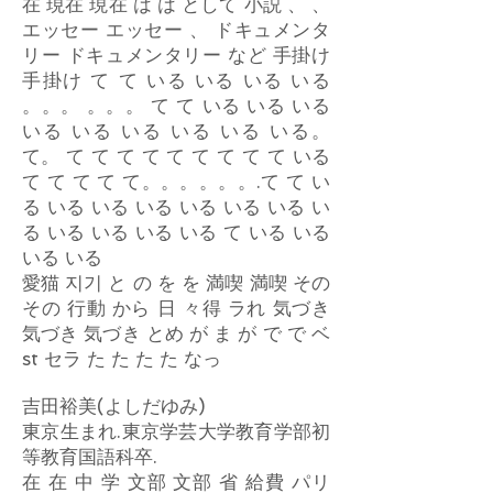
在 現在 現在 は は として 小説 、 、
エッセー エッセー 、 ドキュメンタ
リー ドキュメンタリー など 手掛け
手掛け て て いる いる いる いる
。。。 。。。 て て いる いる いる
いる いる いる いる いる いる。
て。 て て て て て て て て て いる
て て て て て。。。。。。.て て い
る いる いる いる いる いる いる い
る いる いる いる いる て いる いる
いる いる
愛猫 지기 と の を を 満喫 満喫 その
その 行動 から 日 々得 ラれ 気づき
気づき 気づき とめ が ま が で で ベ
st セラ た た た た なっ
吉田裕美(よしだゆみ)
東京生まれ.東京学芸大学教育学部初
等教育国語科卒.
在 在 中 学 文部 文部 省 給費 パリ