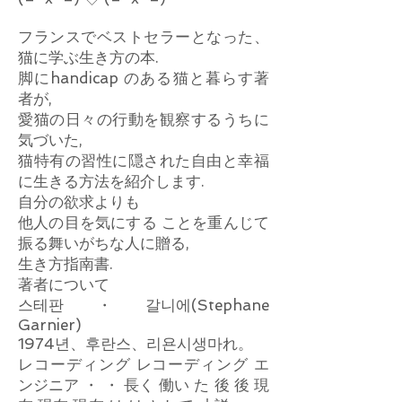
フランスでベストセラーとなった、
猫に学ぶ生き方の本.
脚にhandicap のある猫と暮らす著
者が,
愛猫の日々の行動を観察するうちに
気づいた,
猫特有の習性に隠された自由と幸福
に生きる方法を紹介します.
自分の欲求よりも
他人の目を気にする ことを重んじて
振る舞いがちな人に贈る,
生き方指南書.
著者について
스테판・갈니에(Stephane
Garnier)
1974년、후란스、리욘시생마れ。
レコーディング レコーディング エ
ンジニア ・ ・ 長く 働い た 後 後 現