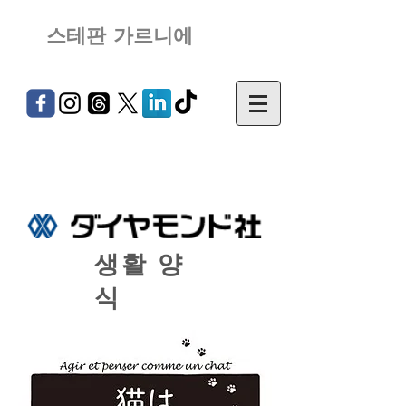
스테판 가르니에
생활 양
식