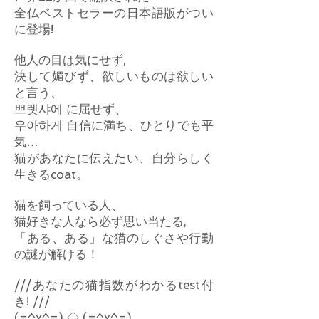
全仏ベストセラーの日本語版がつい
に登場!
他人の目は気にせず,
決して媚びず、欲しいものは欲しい
と言う、
쁘렛샤에 に屈せず、
우아하게 自信に満ち、ひとりでも平
気…
猫があなたに伝えたい、自分らしく
生きるcoat。
猫を飼っている人、
猫好きな人なら必ず思い当たる,
「ある、ある」な猫のしぐさや行動
の謎が解ける！
///あなたの猫指数がわかるtest付
き! ///
(=^x^=) ◇ (=^x^=)