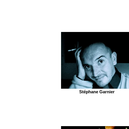
Stéphane Garnier