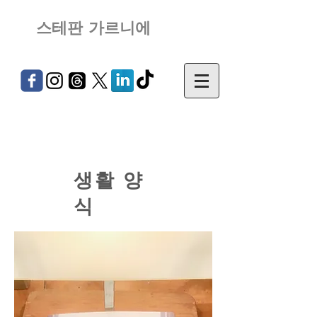
스테판 가르니에
생활 양
식