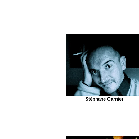
Stéphane Garnier