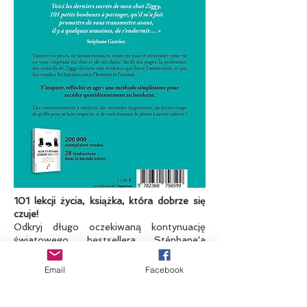
101 lekcji życia, książka, która dobrze się
czuje!
Odkryj długo oczekiwaną kontynuację
światowego bestsellera Stéphane'a
Garniera.
Email
Facebook
„Oto ostatnie sekrety mojego kota
Ziggy'ego, 101 małych przyjemności do
podzielenia się, które kazał mi przekazać,