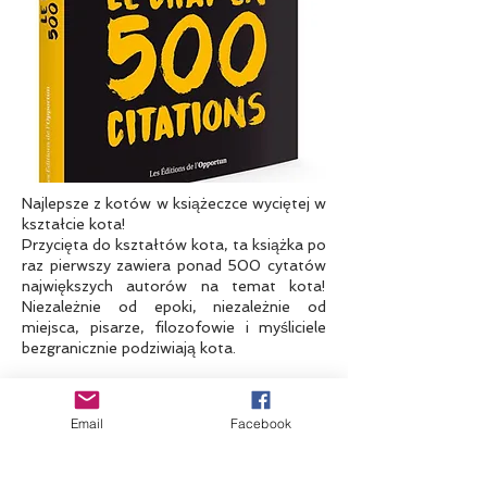
Najlepsze z kotów w książeczce wyciętej w
kształcie kota!
Przycięta do kształtów kota, ta książka po
raz pierwszy zawiera ponad 500 cytatów
największych autorów na temat kota!
Niezależnie od epoki, niezależnie od
miejsca, pisarze, filozofowie i myśliciele
bezgranicznie podziwiają kota.
Podziwiający, pochwalny, filozoficzny,
kpiący, wspólnicy... 500 cytatów
Email
Facebook
zebranych i przedstawionych tematycznie
przez Stéphane'a Garniera zachwyci
wszystkich miłośników kotów!