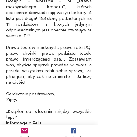
Potępić – wreszcie – te „Prawa
maksymalnego kłopotu”, których
codziennie doświadczają wszystkie koty. A
lista jest długa! 153 skarg podzielonych na
11 rozdziałów, z których jedynym
odpowiedzialnym jest obecnie czytający te
wiersze: TY!
Prawo tostów maślanych, prawo rolki PQ,
prawo choinki, prawo podziału łóżek,
prawo śmierdzącego psa… Zostawiam
was, abyście spojrzeli prawdzie w twarz, a
przede wszystkim zdali sobie sprawę, że
pilne jest, aby coś się zmieniło… Ja liczę
na Ciebie!
Serdecznie pozdrawiam,
Ziggy
„Książka do włożenia między wszystkie
łapy!”
Informacje o Felu
„Senchational! Prawda o życiu kota,