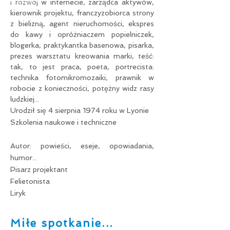
i rozwój w internecie, zarządca aktywów,
kierownik projektu, franczyzobiorca strony
z bielizną, agent nieruchomości, ekspres
do kawy i opróżniaczem popielniczek,
blogerka, praktykantka basenowa, pisarka,
prezes warsztatu kreowania marki, teść:
tak, to jest praca, poeta, portrecista:
technika fotomikromozaiki, prawnik w
robocie z konieczności, potężny widz rasy
ludzkiej...
Urodził się 4 sierpnia 1974 roku w Lyonie
Szkolenia naukowe i techniczne
Autor: powieści, eseje, opowiadania,
humor...
Pisarz projektant
Felietonista
Liryk
Miłe spotkanie...