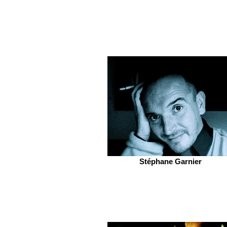
Stéphane Garnier