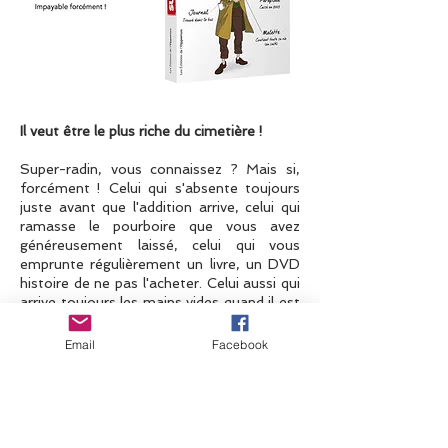
Il veut être le plus riche du cimetière !
Super-radin, vous connaissez ? Mais si,
forcément ! Celui qui s'absente toujours
juste avant que l'addition arrive, celui qui
ramasse le pourboire que vous avez
généreusement laissé, celui qui vous
emprunte régulièrement un livre, un DVD
histoire de ne pas l'acheter. Celui aussi qui
arrive toujours les mains vides quand il est
invité. Le même qui ne rend jamais les
invitations... d'ailleurs personne ne sait
Email
Facebook
exactement où il habite !
Super-radin n'a qu'un objectif, mourir le
plus riche du cimetière ! Jour après jour, il
thésorise, c'est le roi de l'épargne et le